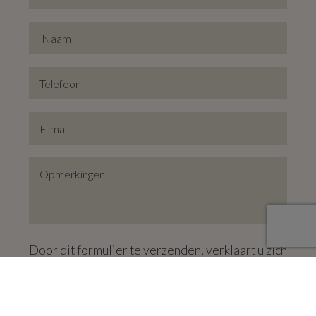
Door dit formulier te verzenden, verklaart u zich
akkoord met ons
privacy statement
.
VERZENDEN