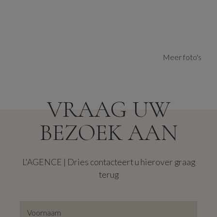
Bestemming
Woongebied
Watertoets
:
Meer foto's
G-score
Klasse C
P-score
Klasse C
VRAAG UW
De kaart vergroten
BEZOEK AAN
L'AGENCE | Dries contacteert u hierover graag
terug