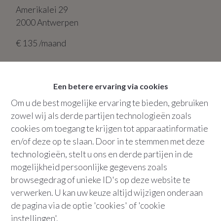
Amerikalei
29
2000
Antwerpen
€ 135 /maand
Een betere ervaring via cookies
Parking
Om u de best mogelijke ervaring te bieden, gebruiken
zowel wij als derde partijen technologieën zoals
BEZOEK AANVRAGEN
cookies om toegang te krijgen tot apparaatinformatie
en/of deze op te slaan. Door in te stemmen met deze
+32 484 60 94 84
technologieën, stelt u ons en derde partijen in de
mogelijkheid persoonlijke gegevens zoals
browsegedrag of unieke ID's op deze website te
verwerken. U kan uw keuze altijd wijzigen onderaan
"Verlicht uw parkeerstress in de stad."
de pagina via de optie 'cookies' of 'cookie
instellingen'.
Woont of werkt u in de buurt van het Oud