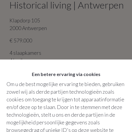
Historical living | Antwerpen
Klapdorp
105
2000
Antwerpen
€ 579.000
4
slaapkamers
4
badkamers
Een betere ervaring via cookies
Bew. opp.
:
170 m²
Om u de best mogelijke ervaring te bieden, gebruiken
zowel wij als derde partijen technologieën zoals
cookies om toegang te krijgen tot apparaatinformatie
BEZOEK AANVRAGEN
en/of deze op te slaan. Door in te stemmen met deze
technologieën, stelt u ons en derde partijen in de
+32 486 36 21 10
mogelijkheid persoonlijke gegevens zoals
browsegedrag of unieke ID's op deze website te