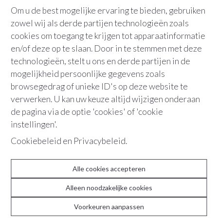
Om u de best mogelijke ervaring te bieden, gebruiken
zowel wij als derde partijen technologieën zoals
cookies om toegang te krijgen tot apparaatinformatie
en/of deze op te slaan. Door in te stemmen met deze
technologieën, stelt u ons en derde partijen in de
mogelijkheid persoonlijke gegevens zoals
browsegedrag of unieke ID's op deze website te
verwerken. U kan uw keuze altijd wijzigen onderaan
de pagina via de optie 'cookies' of 'cookie
ABOUT
instellingen'.
Team
Cookiebeleid
en
Privacybeleid
.
Contact
Alle cookies accepteren
Recente realisaties
Alleen noodzakelijke cookies
Reviews
Voorkeuren aanpassen