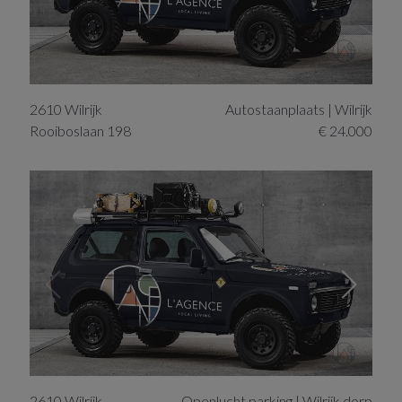
2610
Wilrijk
Autostaanplaats | Wilrijk
Rooiboslaan 198
€ 24.000
2610
Wilrijk
Openlucht parking | Wilrijk dorp