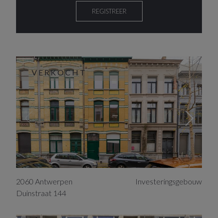
REGISTREER
VERKOCHT
2060
Antwerpen
Investeringsgebouw
Duinstraat
144