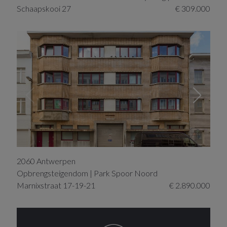
Schaapskooi
27
€ 309.000
2060
Antwerpen
Opbrengsteigendom | Park Spoor Noord
Marnixstraat
17-19-21
€ 2.890.000