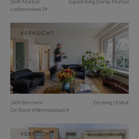
2640
Mortsel
Superb living | hartje Mortsel
Lusthovenlaan
39
VERKOCHT
2600
Berchem
Zen living | Pulhof
De Roest d'Alkemadelaan
4
VERKOCHT