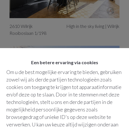
2610
Wilrijk
High in the sky living | Wilrijk
Rooiboslaan
1/198
VERKOCHT
Een betere ervaring via cookies
Om u de best mogelijke ervaring te bieden, gebruiken
zowel wij als derde partijen technologieën zoals
cookies om toegang te krijgen tot apparaatinformatie
en/of deze op te slaan. Door in te stemmen met deze
technologieën, stelt u ons en derde partijen in de
mogelijkheid persoonlijke gegevens zoals
browsegedrag of unieke ID's op deze website te
2660
Hoboken
Modern living | Groen Zuid
verwerken. U kan uw keuze altijd wijzigen onderaan
Schaapskooi
19