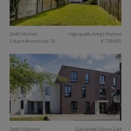
2640
Mortsel
High-quality living | Mortsel
Eduard Arsenstraat
76
€ 729.000
2660
Hoboken
Easy living | Groen Zuid