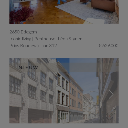
2650
Edegem
Iconic living | Penthouse |Léon Stynen
Prins Boudewijnlaan
312
€ 629.000
NIEUW