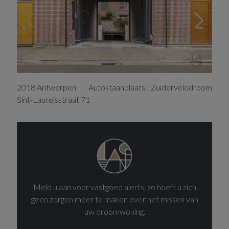
2018
Antwerpen
Autostaanplaats | Zuidervelodroom
Sint-Laureisstraat
71
Meld u aan voor vastgoed alerts, zo hoeft u zich
geen zorgen meer te maken over het missen van
uw droomwoning.