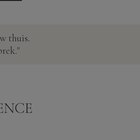
w thuis.
prek."
GENCE