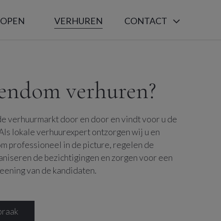
KOPEN
VERHUREN
CONTACT
endom verhuren?
de verhuurmarkt door en door en vindt voor u de
Als lokale verhuurexpert ontzorgen wij u en
m professioneel in de picture, regelen de
ganiseren de bezichtigingen en zorgen voor een
eening van de kandidaten.
praak