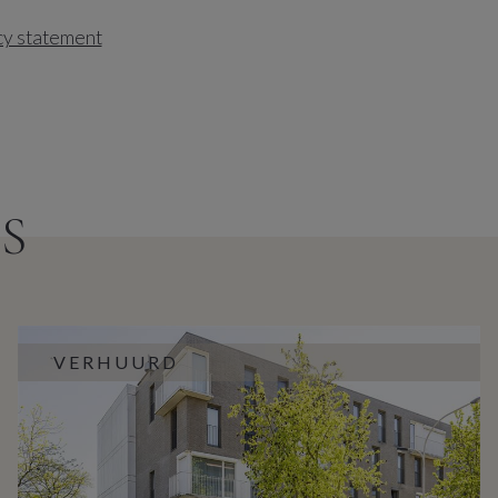
cy statement
S
VERHUURD