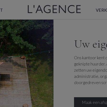
T
VER
Uw eig
Ons kantoor kent 
geknipte huurder. 
zetten uw eigendo
administratie, or
doorgedreven scr
Maak een afs