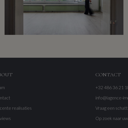
BOUT
CONTACT
am
+32 486 36 21 1
ntact
info@lagence-i
cente realisaties
Vraag een schatt
views
Op zoek naar u