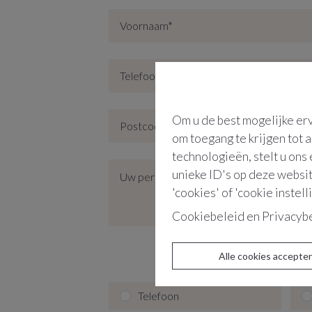
Om u de best mogelijke erv
om toegang te krijgen tot 
technologieën, stelt u ons
unieke ID's op deze websit
'cookies' of 'cookie instell
Cookiebeleid
en
Privacyb
Alle cookies accepte
Telefoon