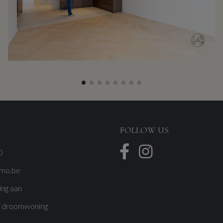
FOLLOW US
0
mmo.be
ing aan
w droomwoning