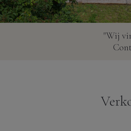
"Wij vi
Conta
Verk