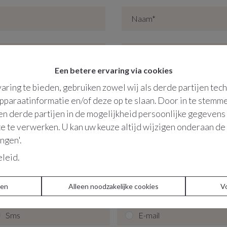
Een betere ervaring via cookies
aring te bieden, gebruiken zowel wij als derde partijen tec
apparaatinformatie en/of deze op te slaan. Door in te stem
 en derde partijen in de mogelijkheid persoonlijke gegeven
e te verwerken. U kan uw keuze altijd wijzigen onderaan de 
ingen'.
eleid
.
Hoe mogen wij u contacteren?
ren
Alleen noodzakelijke cookies
V
Sms
E-mail