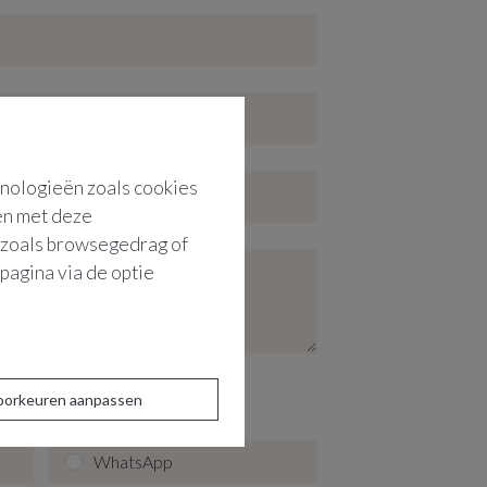
hnologieën zoals cookies
men met deze
s zoals browsegedrag of
pagina via de optie
oorkeuren aanpassen
WhatsApp