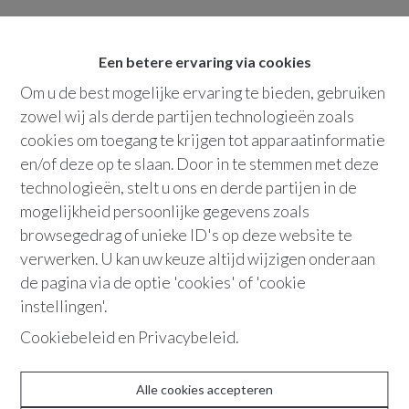
Oeps, deze pagina
Een betere ervaring via cookies
bestaat niet meer
Om u de best mogelijke ervaring te bieden, gebruiken
zowel wij als derde partijen technologieën zoals
cookies om toegang te krijgen tot apparaatinformatie
en/of deze op te slaan. Door in te stemmen met deze
technologieën, stelt u ons en derde partijen in de
mogelijkheid persoonlijke gegevens zoals
Te koop
Te huur
browsegedrag of unieke ID's op deze website te
verwerken. U kan uw keuze altijd wijzigen onderaan
de pagina via de optie 'cookies' of 'cookie
instellingen'.
Cookiebeleid
en
Privacybeleid
.
ABOUT
Alle cookies accepteren
Team