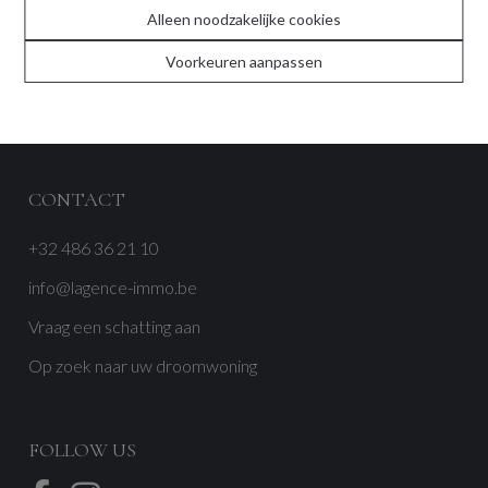
Alleen noodzakelijke cookies
Contact
Voorkeuren aanpassen
Recente realisaties
Reviews
CONTACT
+32 486 36 21 10
info@lagence-immo.be
Vraag een schatting aan
Op zoek naar uw droomwoning
FOLLOW US