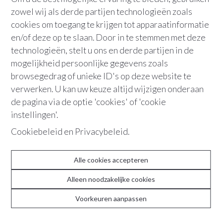
zowel wij als derde partijen technologieën zoals
cookies om toegang te krijgen tot apparaatinformatie
en/of deze op te slaan. Door in te stemmen met deze
technologieën, stelt u ons en derde partijen in de
mogelijkheid persoonlijke gegevens zoals
browsegedrag of unieke ID's op deze website te
verwerken. U kan uw keuze altijd wijzigen onderaan
ABOUT
de pagina via de optie 'cookies' of 'cookie
instellingen'.
Team
Cookiebeleid
en
Privacybeleid
.
Contact
Recente realisaties
Alle cookies accepteren
Reviews
Alleen noodzakelijke cookies
Voorkeuren aanpassen
CONTACT