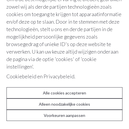
zowel wij als derde partijen technologieën zoals
cookies om toegang te krijgen tot apparaatinformatie
en/of deze op te slaan. Door in te stemmen met deze
technologieën, stelt u ons en derde partijen in de
mogelijkheid persoonlijke gegevens zoals
browsegedrag of unieke ID's op deze website te
verwerken. U kan uw keuze altijd wijzigen onderaan
ABOUT
de pagina via de optie 'cookies' of 'cookie
instellingen'.
Team
Cookiebeleid
en
Privacybeleid
.
Contact
Recente realisaties
Alle cookies accepteren
Reviews
Alleen noodzakelijke cookies
Voorkeuren aanpassen
CONTACT