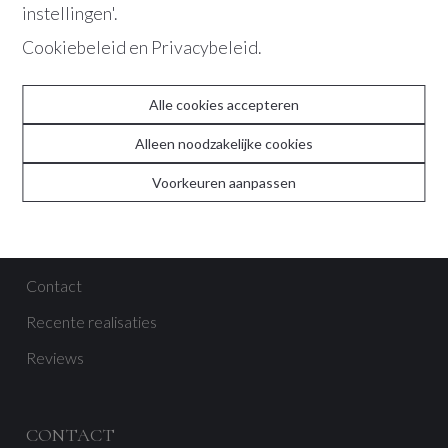
instellingen'.
Cookiebeleid
en
Privacybeleid
.
VERZENDEN
Alle cookies accepteren
Alleen noodzakelijke cookies
Voorkeuren aanpassen
ABOUT
Team
Contact
Recente realisaties
Reviews
CONTACT