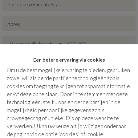
Een betere ervaring via cookies
Om u de best mogelijke ervaring te bieden, gebruiken
Hoe mogen wij u contacteren?
zowel wij als derde partijen technologieën zoals
cookies om toegang te krijgen tot apparaatinformatie
en/of deze op te slaan. Door in te stemmen met deze
Telefoon
Sms
technologieën, stelt u ons en derde partijen in de
E-mail
WhatsApp
mogelijkheid persoonlijke gegevens zoals
browsegedrag of unieke ID's op deze website te
verwerken. U kan uw keuze altijd wijzigen onderaan
Door dit formulier te verzenden, verklaart u zich akkoord
de pagina via de optie 'cookies' of 'cookie
met ons
privacy statement