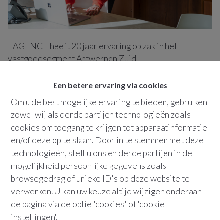
L'AGENCE heeft 20 jaar ervaring op zak in het
vastgoedsegment Antwerpen Zuid.
U wil verkopen of verhuren?
Een betere ervaring via cookies
Onze professionals luisteren scherp naar uw wensen.
Om u de best mogelijke ervaring te bieden, gebruiken
Ieder pand krijgt onze onverdeelde aandacht, groot of
zowel wij als derde partijen technologieën zoals
klein, oud of nieuw.
cookies om toegang te krijgen tot apparaatinformatie
en/of deze op te slaan. Door in te stemmen met deze
Lokale marktexpertise en een redactionele aanpak met
technologieën, stelt u ons en derde partijen in de
fotografie van tijdschriftkwaliteit zorgen ervoor dat
mogelijkheid persoonlijke gegevens zoals
uw woning in het best mogelijke daglicht wordt
browsegedrag of unieke ID's op deze website te
gepresenteerd.
verwerken. U kan uw keuze altijd wijzigen onderaan
de pagina via de optie 'cookies' of 'cookie
Wij zoomen in op het specifieke karakter van uw
instellingen'.
woning en vinden een blije koper of huurder voor u.