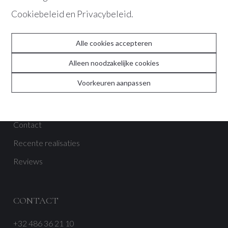
Cookiebeleid
en
Privacybeleid
.
Alle cookies accepteren
Alleen noodzakelijke cookies
ABOUT
Voorkeuren aanpassen
Team
Contact
Recente realisaties
Reviews
CONTACT
+32 486 36 21 10