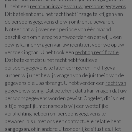
U hebt een
recht van inzage van uw persoonsgegevens
.
Dit betekent dat u het recht hebt inzage te krijgen van
de persoonsgegevens die wij omtrent u bewaren.
Noteer dat wij over een periode van één maand
beschikken om hierop te antwoorden en dat wij u een
bewijs kunnen vragen van uw identiteit vóór we op uw
verzoek ingaan. U hebt ook een
recht op rectificatie
.
Dat betekent dat u het recht hebt foutieve
persoonsgegevens te laten corrigeren. In dit geval
kunnen wij u het bewijs vragen van de juistheid van de
gegevens die u aanbrengt. U hebt verder een
recht van
gegevenswissing
. Dat betekent dat u kan vragen dat uw
persoonsgegevens worden gewist. Opgelet, dit is niet
altijd mogelijk, met name als wij een wettelijke
verplichting hebben om persoonsgegevens te
bewaren, als u met ons een contractuele relatie hebt
aangegaan, of in andere uitzonderlijke situaties. Het