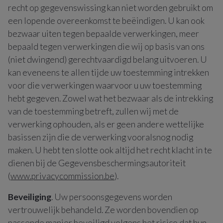
recht op gegevenswissing kan niet worden gebruikt om
een lopende overeenkomst te beëindigen. U kan ook
bezwaar uiten tegen bepaalde verwerkingen, meer
bepaald tegen verwerkingen die wij op basis van ons
(niet dwingend) gerechtvaardigd belang uitvoeren. U
kan eveneens te allen tijde uw toestemming intrekken
voor die verwerkingen waarvoor u uw toestemming
hebt gegeven. Zowel wat het bezwaar als de intrekking
van de toestemming betreft, zullen wij met de
verwerking ophouden, als er geen andere wettelijke
basissen zijn die de verwerking vooralsnog nodig
maken. U hebt ten slotte ook altijd het recht klacht in te
dienen bij de Gegevensbeschermingsautoriteit
(
www.privacycommission.be
).
Beveiliging
. Uw persoonsgegevens worden
vertrouwelijk behandeld. Ze worden bovendien op
passende manier beveiligd volgens het risico dat hun