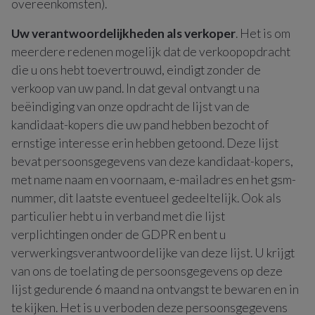
overeenkomsten).
Uw verantwoordelijkheden als verkoper
. Het is om
meerdere redenen mogelijk dat de verkoopopdracht
die u ons hebt toevertrouwd, eindigt zonder de
verkoop van uw pand. In dat geval ontvangt u na
beëindiging van onze opdracht de lijst van de
kandidaat-kopers die uw pand hebben bezocht of
ernstige interesse erin hebben getoond. Deze lijst
bevat persoonsgegevens van deze kandidaat-kopers,
met name naam en voornaam, e-mailadres en het gsm-
nummer, dit laatste eventueel gedeeltelijk. Ook als
particulier hebt u in verband met die lijst
verplichtingen onder de GDPR en bent u
verwerkingsverantwoordelijke van deze lijst. U krijgt
van ons de toelating de persoonsgegevens op deze
lijst gedurende 6 maand na ontvangst te bewaren en in
te kijken. Het is u verboden deze persoonsgegevens