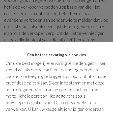
voorzorgsmaatregelen worden in dit kader getroffen:
het is de verkoper verboden u op basis van die lijst
rechtstreeks te contacteren, het is hem of haar
eveneens verboden aan eender wie te melden dat u op
die lijst staat, alsook deze lijst door te geven; en na 6
maand is de verkoper verplicht de lijst te vernietigen,
alsook elke kopie of scan die hij of zij hiervan mocht
hebben. Daarnaast is het mogelijk dat wij deze lijst zelf
doorgeven aan een vastgoedmakelaar die de
Een betere ervaring via cookies
verkoopopdracht overneemt, of met wie wij
Om u de best mogelijke ervaring te bieden, gebruiken
samenwerken.
zowel wij als derde partijen technologieën zoals
cookies om toegang te krijgen tot apparaatinformatie
Behalve ingeval hierboven vermeld, gebeurt de
en/of deze op te slaan. Door in te stemmen met deze
verwerking op basis van uw toestemming en ons
technologieën, stelt u ons en derde partijen in de
gerechtvaardigd belang om u beter van dienst te
mogelijkheid persoonlijke gegevens zoals
kunnen zijn. Uw gegevens worden voor een minimum
browsegedrag of unieke ID's op deze website te
van 2 jaar bewaard.
verwerken. U kan uw keuze altijd wijzigen onderaan