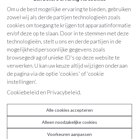
Om u de best mogelijke ervaring te bieden, gebruiken
Bew. opp.
:
115 m²
zowel wij als derde partijen technologieën zoals
cookies om toegang te krijgen tot apparaatinformatie
Terras
en/of deze op te slaan. Door in te stemmen met deze
technologieën, stelt u ons en derde partijen in de
mogelijkheid persoonlijke gegevens zoals
+32 479 91 98 16
browsegedrag of unieke ID's op deze website te
verwerken. U kan uw keuze altijd wijzigen onderaan
de pagina via de optie 'cookies' of 'cookie
“Karaktervol wonen in een creatieve,
instellingen'.
groene buurt. Dit appartement ademt
Cookiebeleid
en
Privacybeleid
.
sfeer, met alle gemak van vandaag.”
Alle cookies accepteren
In de geliefde Harmoniebuurt, op wandelafstand van het
bruisende stadsleven en omringd door groen, gezellige
Alleen noodzakelijke cookies
horeca en vlotte invalswegen, bevindt zich dit
Voorkeuren aanpassen
de
hartverwarmende art-deco appartement op de 3