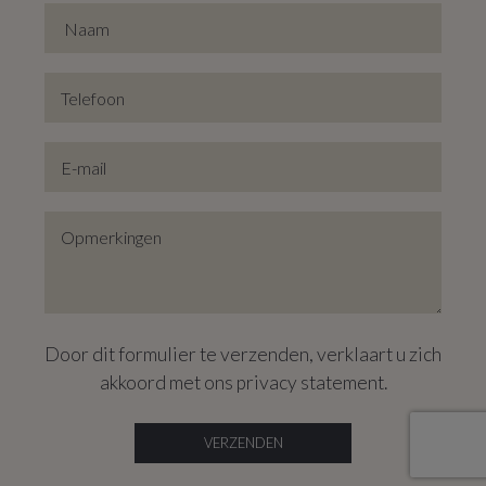
Tot slot is er de ruime badkamer, voorzien van een
inloopdouche en aansluitingen voor wasmachine en
droogkast.
Ook op vlak van energie zit het goed, met een gunstig
EPC-label B. De fietsen- en kelderberging, de
uitstekende verbindingen met het OV, de nabijheid van
invalswegen, winkels en groen, en zelfs een koffiestop bij
Café Lucien recht tegenover de deur maken het geheel
compleet.
Dit is een appartement dat je moet beleven, en ik toon
Door dit formulier te verzenden, verklaart u zich
het je graag.
akkoord met ons
privacy statement
.
VERZENDEN