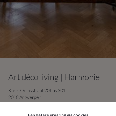
Art déco living | Harmonie
Karel Oomsstraat
20
bus 301
2018
Antwerpen
2
slaapkamers
1
badkamer
Een betere ervaring via cookies