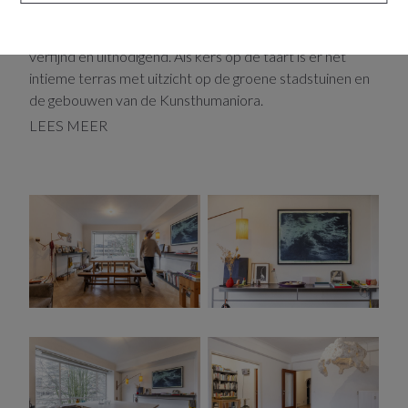
verdieping. Een plek waar authentieke charme en
hedendaags comfort elkaar moeiteloos vinden. Ruim,
verfijnd en uitnodigend. Als kers op de taart is er het
intieme terras met uitzicht op de groene stadstuinen en
de gebouwen van de Kunsthumaniora.
LEES MEER
De leefruimte situeert zich aan de voorzijde van het
appartement, terwijl de slaapkamers zich rustig aan de
achterzijde bevinden.
De lichtrijke woonkamer heeft een speelse L-vorm die
een gezellige hoek creëert en een natuurlijke verbinding
vormt met de keuken. Zodra de bomen binnen enkele
weken in blad staan, geniet je vanuit de woonkamer en
keuken van een prachtig uitzicht op het volwassen
straatgroen dat het interieur een bijna parkachtige sfeer
geeft.
De keuken springt meteen in het oog met haar rode