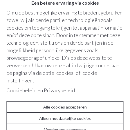
1
badkamer
Een betere ervaring via cookies
Om u de best mogelijke ervaring te bieden, gebruiken
Bew. opp.
:
143 m²
zowel wij als derde partijen technologieën zoals
cookies om toegang te krijgen tot apparaatinformatie
Parking
terras
en/of deze op te slaan. Door in te stemmen met deze
technologieën, stelt u ons en derde partijen in de
mogelijkheid persoonlijke gegevens zoals
+32 486 36 21 10
browsegedrag of unieke ID's op deze website te
verwerken. U kan uw keuze altijd wijzigen onderaan
de pagina via de optie 'cookies' of 'cookie
" Elegantie in overvloed dankzij de
instellingen'.
authentieke parketvloeren, hoge
Cookiebeleid
en
Privacybeleid
.
plafonds en talrijke raampartijen |
Parijse vibes"
Alle cookies accepteren
Parijse vibes in de übergezellige Harmoniewijk.
Alleen noodzakelijke cookies
Dit art deco drieslaapkamerappartement is gelegen in
Voorkeuren aanpassen