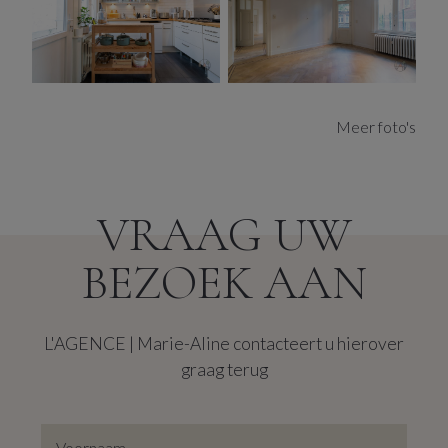
van een inpandige autostaanplaats (HP: 110€/maand)
Ideaal voor co-housing.
Het warme visgraatparket, de talrijke erkers, hoge
plafonds en de natuurlijke lichtinval zijn hier troef. In dit
Meer foto's
appartement met authentiek karakter vindt u
ongetwijfeld al het comfort dat u zoekt.
Gelegen in de begeerde Harmoniewijk die bekend is
omwille van zijn vlot bereikbare, residentiële ligging.
VRAAG UW
Openbaar vervoer, verschillende winkels, gezellige
resto’s en het stadscentrum zijn binnen handbereik.
BEZOEK AAN
L'AGENCE | Marie-Aline contacteert u hierover
graag terug