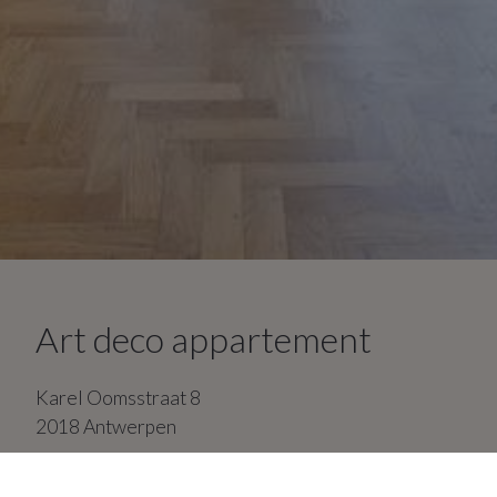
Art deco appartement
Karel Oomsstraat
8
2018
Antwerpen
3
slaapkamers