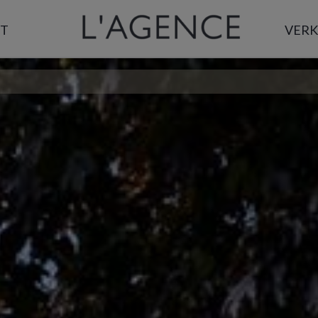
T
VER