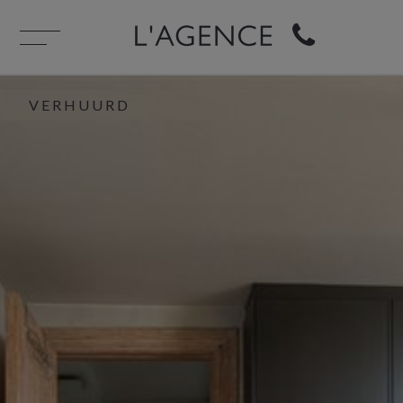
VERHUURD