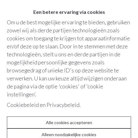
1
badkamer
Een betere ervaring via cookies
Om u de best mogelijke ervaring te bieden, gebruiken
Bew. opp.
:
90 m²
zowel wij als derde partijen technologieën zoals
cookies om toegang te krijgen tot apparaatinformatie
en/of deze op te slaan. Door in te stemmen met deze
+32 486 36 21 10
technologieën, stelt u ons en derde partijen in de
mogelijkheid persoonlijke gegevens zoals
browsegedrag of unieke ID's op deze website te
verwerken. U kan uw keuze altijd wijzigen onderaan
"Dit urban duplex appartement in
de pagina via de optie 'cookies' of 'cookie
Antwerpen centrum biedt niet alleen
instellingen'.
een cool interieur, maar ook een unieke
Cookiebeleid
en
Privacybeleid
.
sfeer en locatie. Het is een perfecte plek
voor wie op zoek is naar een stijlvol en
lichtrijk toevluchtsoord in het hart van
Alle cookies accepteren
de stad."
Alleen noodzakelijke cookies