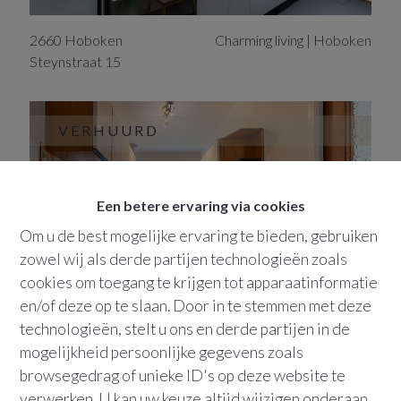
2660
Hoboken
Charming living | Hoboken
Steynstraat
15
VERHUURD
Een betere ervaring via cookies
Om u de best mogelijke ervaring te bieden, gebruiken
zowel wij als derde partijen technologieën zoals
cookies om toegang te krijgen tot apparaatinformatie
en/of deze op te slaan. Door in te stemmen met deze
technologieën, stelt u ons en derde partijen in de
2660
Hoboken
Retro living
mogelijkheid persoonlijke gegevens zoals
Steynstraat
15
browsegedrag of unieke ID's op deze website te
verwerken. U kan uw keuze altijd wijzigen onderaan