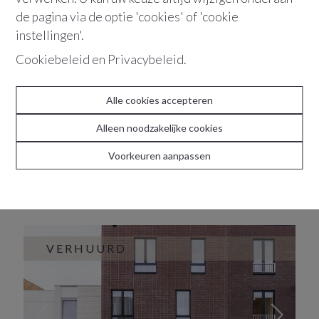
de pagina via de optie 'cookies' of 'cookie
VERHUURD
instellingen'.
Cookiebeleid
en
Privacybeleid
.
Alle cookies accepteren
Alleen noodzakelijke cookies
Voorkeuren aanpassen
2660
Hoboken
Lichtrijk appartement
Antwerpsesteenweg
299
VERHUURD