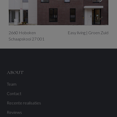
2660
Hoboken
Easy living | Groen Zuid
Schaapskooi
27
001
ABOUT
Team
Contact
Recente realisaties
Reviews