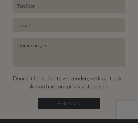
Door dit formulier te verzenden, verklaart u zich
akkoord met ons
privacy statement
.
VERZENDEN