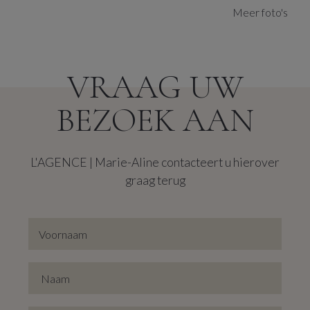
Meer foto's
Dankzij de tijdloze inrichting en renovatie kunt u de
studio naar eigen wensen inrichten.
VRAAG UW
Nuttige info: EPC-score dateert van voor de
renovatiewerken (!) Er is nieuwe dubbele beglazing
BEZOEK AAN
voorzien en er wordt een warmtepomp (op lucht)
geplaatst, hierdoor zal de EPC-score erg verbeteren.
L'AGENCE | Marie-Aline contacteert u hierover
graag terug