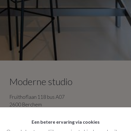
Moderne studio
Fruithoflaan
118
bus A07
2600
Berchem
1
badkamer
Een betere ervaring via cookies