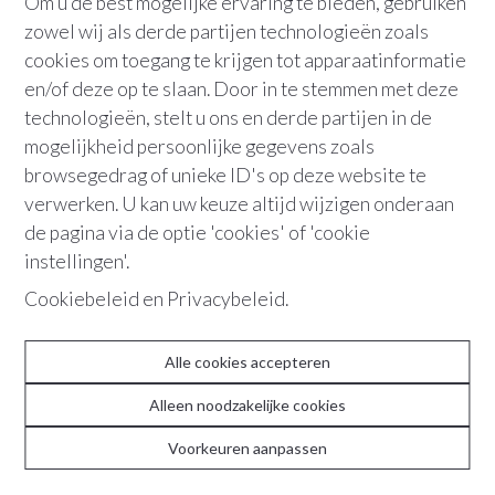
Om u de best mogelijke ervaring te bieden, gebruiken
Bew. opp.
:
54 m²
zowel wij als derde partijen technologieën zoals
cookies om toegang te krijgen tot apparaatinformatie
Parking
en/of deze op te slaan. Door in te stemmen met deze
technologieën, stelt u ons en derde partijen in de
+32 486 36 21 10
mogelijkheid persoonlijke gegevens zoals
browsegedrag of unieke ID's op deze website te
verwerken. U kan uw keuze altijd wijzigen onderaan
de pagina via de optie 'cookies' of 'cookie
Top notch gerenoveerde studio met
instellingen'.
terras en parking mogelijk.
Cookiebeleid
en
Privacybeleid
.
Deze stijlvol gerenoveerde studio met luxueuze details
en ruim terras bevindt zich op het gelijkvloers van
Alle cookies accepteren
Residentie Ambassador. Het is een ideaal thuis voor een
persoon alleen. Met een Delhaize, een apotheker, een
Alleen noodzakelijke cookies
huisarts, kapsalon, enkele brasseries en verschillende
Voorkeuren aanpassen
speciaalzaken nabij, is het super praktisch gelegen.
De open indeling bestaat uit een open woon-, leef- en