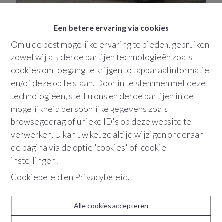
2000
Antwerpen
Autostaanplaats | Marnixplaats
Een betere ervaring via cookies
Lambermontstraat
16
Om u de best mogelijke ervaring te bieden, gebruiken
zowel wij als derde partijen technologieën zoals
cookies om toegang te krijgen tot apparaatinformatie
VERHUURD
en/of deze op te slaan. Door in te stemmen met deze
technologieën, stelt u ons en derde partijen in de
mogelijkheid persoonlijke gegevens zoals
browsegedrag of unieke ID's op deze website te
verwerken. U kan uw keuze altijd wijzigen onderaan
de pagina via de optie 'cookies' of 'cookie
instellingen'.
Cookiebeleid
en
Privacybeleid
.
2018
Antwerpen
Autostaanplaats
Karel Oomsstraat
8
Alle cookies accepteren