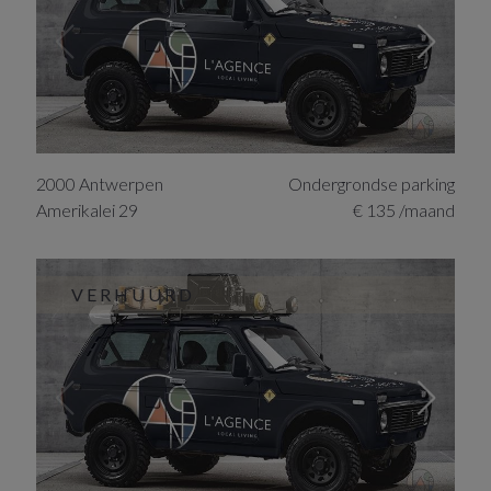
2000
Antwerpen
Ondergrondse parking
Amerikalei
29
€ 135 /maand
VERHUURD