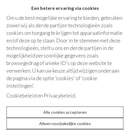
Een betere ervaring via cookies
Om u de best mogelijke ervaring te bieden, gebruiken
zowel wij als derde partijen technologieën zoals
cookies om toegang te krijgen tot apparaatinformatie
en/of deze op te slaan. Door in te stemmen met deze
technologieën, stelt u ons en derde partijen in de
2540
Hove
Garagebox | Hove
mogelijkheid persoonlijke gegevens zoals
Kapelstraat
27
€ 135 /maand
browsegedrag of unieke ID's op deze website te
verwerken. U kan uw keuze altijd wijzigen onderaan
de pagina via de optie 'cookies' of 'cookie
instellingen'.
ABOUT
Cookiebeleid
en
Privacybeleid
.
Team
Alle cookies accepteren
Contact
Alleen noodzakelijke cookies
Recente realisaties