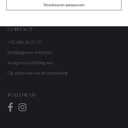
Voorkeuren aanpassen
Reviews
CONTACT
+32 486 36 21 10
info@lagence-immo.be
Vraag een schatting aan
Op zoek naar uw droomwoning
FOLLOW US