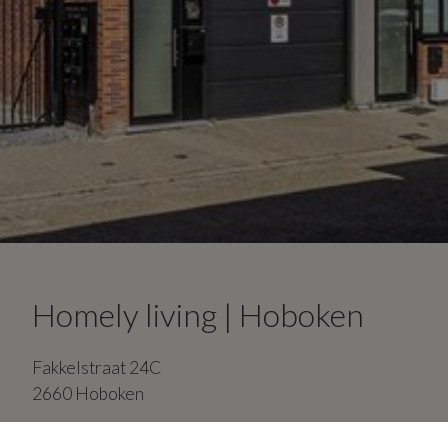
Homely living | Hoboken
Fakkelstraat
24C
2660
Hoboken
2
slaapkamers