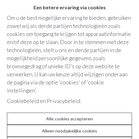
1
badkamer
Een betere ervaring via cookies
Om u de best mogelijke ervaring te bieden, gebruiken
Bew. opp.
:
107 m²
zowel wij als derde partijen technologieën zoals
cookies om toegang te krijgen tot apparaatinformatie
Parking
terras
en/of deze op te slaan. Door in te stemmen met deze
technologieën, stelt u ons en derde partijen in de
mogelijkheid persoonlijke gegevens zoals
+32 479 91 98 16
browsegedrag of unieke ID's op deze website te
verwerken. U kan uw keuze altijd wijzigen onderaan
de pagina via de optie 'cookies' of 'cookie
“Wonen wordt genieten in deze
instellingen'.
moderne, perfect ingedeelde woning met
Cookiebeleid
en
Privacybeleid
.
twee slaapkamers, een groot terras en
ondergrondse staanplaats. Alles wat je
Alle cookies accepteren
nodig hebt, zonder in te boeten op sfeer.”
Alleen noodzakelijke cookies