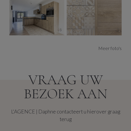
Via de trap bereik je de lichtrijke leefruimte, slim
ingedeeld met een open keuken als hart van het huis.
Dankzij ramen aan voor- én achterzijde baadt de hele
verdieping in natuurlijk licht. De keuken is ruim en
volledig uitgerust, en klaar voor snelle ontbijtjes én
uitgebreide diners.
Meer foto's
Aansluitend stap je het zonovergoten terras op, dat
aanvoelt als een echte tuin dankzij de royale oppervlakte
VRAAG UW
en groene zijbeplanting. Hier kan je spelen, relaxen,
samen eten of je eigen kruiden kweken, … en dat met
BEZOEK AAN
zalige (na)middag zon. Heerlijke zomeravonden
wachten je hier op.
L'AGENCE | Daphne contacteert u hierover graag
terug
Op de bovenverdieping bevinden zich twee
slaapkamers, elk met veel lichtinval. De slaapkamer aan