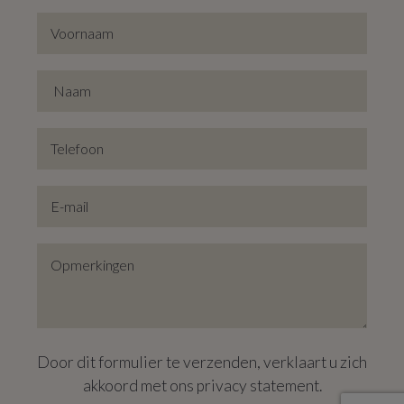
de achterzijde kijkt uit over een groen dak, evenals
groen in de verte. De slaapkamer aan de voorzijde heeft
anderzijds veel privacy, en kijkt uit over de gezellige
huizen aan de overkant van de straat. De badkamer is
uitgerust met een ligbad, wastafel en toilet – handig
dichtbij de slaapkamers en perfect voor een druk gezin.
Extra troeven? Reken op een gemeenschappelijke
fietsenberging een praktische bergruimte.
Parkeerplaats bij te huren aan 75 € + 10 € vaste kosten
per maand.
Door dit formulier te verzenden, verklaart u zich
Hoewel je hier geniet van maximale privacy, biedt
akkoord met ons
privacy statement
.
Residentie Fakkelhof ook een warme, buurtgerichte