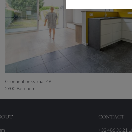
Groenenhoekstraat
48
2600
Berchem
BOUT
CONTACT
am
+32 486 36 21 1