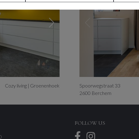
Cozy living | Groenenhoek
Spoorwegstraat
33
2600
Berchem
FOLLOW US
0