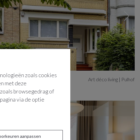
hnologieën zoals cookies
Art déco living | Pulhof
men met deze
s zoals browsegedrag of
pagina via de optie
oorkeuren aanpassen