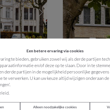
Een betere ervaring via cookies
aring te bieden, gebruiken zowel wij als derde partijen tec
Royal living | Berchem
Mellinetplein
25
apparaatinformatie en/of deze op te slaan. Door in te stem
€ 4.500 /maand
2600
Berchem
 en derde partijen in de mogelijkheid persoonlijke gegeven
e te verwerken. U kan uw keuze altijd wijzigen onderaan de 
ingen'.
VERHUURD
eleid
.
ren
Alleen noodzakelijke cookies
V