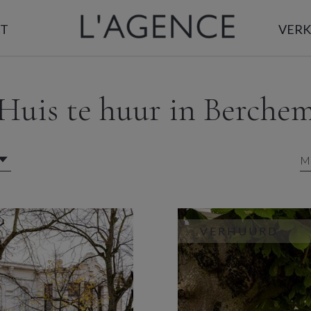
T
VER
Huis te huur in Berche
Ma
VERHUURD