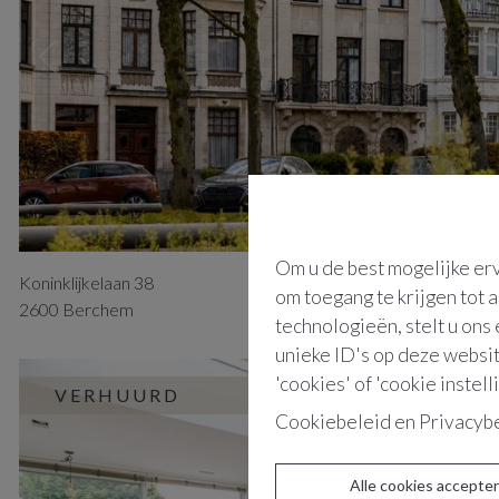
Om u de best mogelijke erv
Koninklijkelaan
38
om toegang te krijgen tot 
2600
Berchem
technologieën, stelt u ons
unieke ID's op deze websit
'cookies' of 'cookie instell
VERHUURD
Cookiebeleid
en
Privacyb
Alle cookies accepte