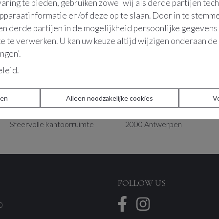
aring te bieden, gebruiken zowel wij als derde partijen tec
apparaatinformatie en/of deze op te slaan. Door in te stem
 en derde partijen in de mogelijkheid persoonlijke gegeven
e te verwerken. U kan uw keuze altijd wijzigen onderaan de 
ingen'.
eleid
.
ren
Alleen noodzakelijke cookies
V
Sfeervolle kantoorruimte
2000
Antwerpen
FOLLOW US
0