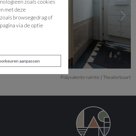
hnologieën zoals cookies
men met deze
s zoals browsegedrag of
pagina via de optie
oorkeuren aanpassen
Polyvalente ruimte | Theaterbuurt