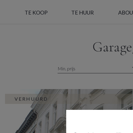
TE KOOP
TE HUUR
ABOU
Garage
Min. prijs
VERHUURD