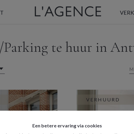
T
VER
/Parking te huur in An
Ma
VERHUURD
Een betere ervaring via cookies