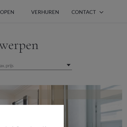
KOPEN
VERHUREN
CONTACT
twerpen
x. prijs