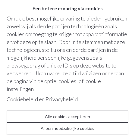
Een betere ervaring via cookies
Om u de best mogelijke ervaring te bieden, gebruiken
zowel wij als derde partijen technologieën zoals
cookies om toegang te krijgen tot apparaatinformatie
en/of deze op te slaan. Door in te stemmen met deze
technologieën, stelt u ons en derde partijen in de
2610
Wilrijk
Stijlvolle werkplek
mogelijkheid persoonlijke gegevens zoals
Wielewaalstraat
20
browsegedrag of unieke ID's op deze website te
verwerken. U kan uw keuze altijd wijzigen onderaan
de pagina via de optie 'cookies' of 'cookie
instellingen'.
ABOUT
Cookiebeleid
en
Privacybeleid
.
Team
Alle cookies accepteren
Contact
Alleen noodzakelijke cookies
Recente realisaties