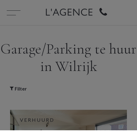
Garage/Parking te huur
in Wilrijk
Filter
VERHUURD