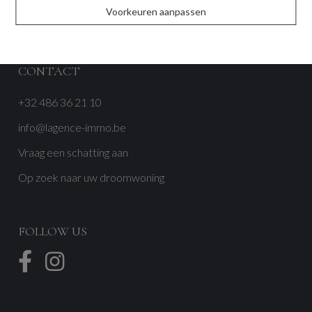
Voorkeuren aanpassen
Reviews
CONTACT
+32 486 36 21 10
info@lagence-immo.be
Vraag een schatting aan
Op zoek naar uw droomwoning
FOLLOW US