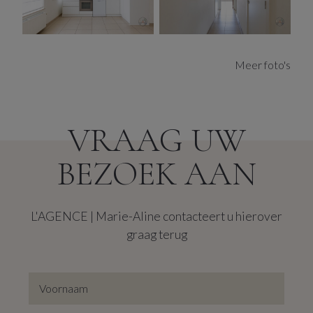
Dankzij de centrale, maar toch residentiële ligging
bevindt het appartement zich dicht bij scholen, winkels,
openbaar vervoer en supermarkten, waardoor het de
Meer foto's
perfecte plek is voor gezinnen en mensen die op zoek
zijn naar het gemak van het stadsleven. Bovendien is het
goed geïsoleerd met een uitstekend EPC-label B, wat
zorgt voor een aangenaam binnenklimaat en energie-
VRAAG UW
efficiëntie.
BEZOEK AAN
L'AGENCE | Marie-Aline contacteert u hierover
graag terug