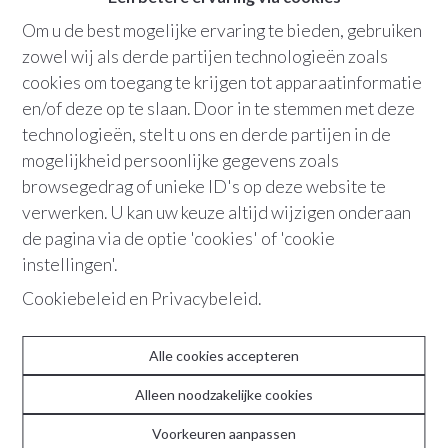
Om u de best mogelijke ervaring te bieden, gebruiken
Bew. opp.
:
82 m²
zowel wij als derde partijen technologieën zoals
cookies om toegang te krijgen tot apparaatinformatie
en/of deze op te slaan. Door in te stemmen met deze
technologieën, stelt u ons en derde partijen in de
+32 486 36 21 10
mogelijkheid persoonlijke gegevens zoals
browsegedrag of unieke ID's op deze website te
verwerken. U kan uw keuze altijd wijzigen onderaan
"Met een uitstekend energielabel en een
de pagina via de optie 'cookies' of 'cookie
centrale locatie, is het de ideale plek
instellingen'.
voor wie op zoek is naar gemak en
Cookiebeleid
en
Privacybeleid
.
duurzaamheid in de stad"
Alle cookies accepteren
Dit appartement, dat gemakkelijk te onderhouden is en
veel natuurlijk licht binnenlaat, belichaamt het
Alleen noodzakelijke cookies
hedendaagse stadsleven met een vleugje tijdloos
Voorkeuren aanpassen
comfort en functionaliteit.