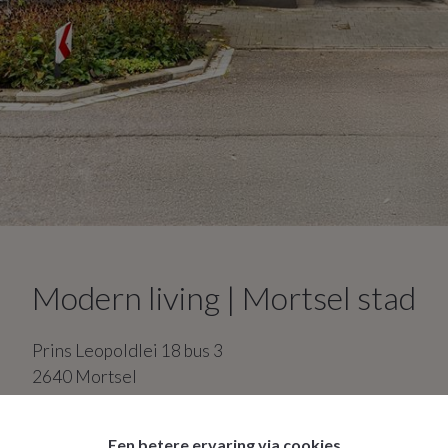
Modern living | Mortsel stad
Prins Leopoldlei
18
bus 3
2640
Mortsel
2
slaapkamers
1
badkamer
Een betere ervaring via cookies