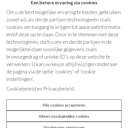
1
badkamer
Een betere ervaring via cookies
Om u de best mogelijke ervaring te bieden, gebruiken
Bew. opp.
:
112 m²
zowel wij als derde partijen technologieën zoals
Grondopp.
:
138 m²
cookies om toegang te krijgen tot apparaatinformatie
en/of deze op te slaan. Door in te stemmen met deze
Terras
tuin
technologieën, stelt u ons en derde partijen in de
mogelijkheid persoonlijke gegevens zoals
browsegedrag of unieke ID's op deze website te
+32 479 91 98 16
verwerken. U kan uw keuze altijd wijzigen onderaan
de pagina via de optie 'cookies' of 'cookie
instellingen'.
"Een huis met een zachte, aangename
Cookiebeleid
en
Privacybeleid
.
sfeer, gelegen in een charmante straat
met het Fort als groene achterbuur."
Alle cookies accepteren
Welkom in deze woning, waar je instant wordt omarmt
Alleen noodzakelijke cookies
door gezelligheid. De ligging is top, met het Fort van
Voorkeuren aanpassen
Edegem letterlijk in de achtertuin. De straat is rustig en