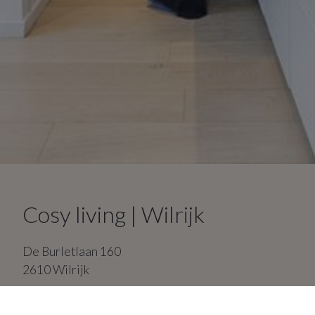
Cosy living | Wilrijk
De Burletlaan
160
2610
Wilrijk
2
slaapkamers