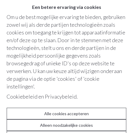
2
badkamers
Een betere ervaring via cookies
Om u de best mogelijke ervaring te bieden, gebruiken
Bew. opp.
:
126 m²
zowel wij als derde partijen technologieën zoals
Grondopp.
:
47 m²
cookies om toegang te krijgen tot apparaatinformatie
en/of deze op te slaan. Door in te stemmen met deze
technologieën, stelt u ons en derde partijen in de
mogelijkheid persoonlijke gegevens zoals
+32 486 36 21 10
browsegedrag of unieke ID's op deze website te
verwerken. U kan uw keuze altijd wijzigen onderaan
de pagina via de optie 'cookies' of 'cookie
"Met zijn unieke mix van historische
instellingen'.
charme en moderne voorzieningen is
Cookiebeleid
en
Privacybeleid
.
deze woning een uitstekende keuze voor
wie op zoek is naar een bijzondere plek
Alle cookies accepteren
om te wonen."
Alleen noodzakelijke cookies
Deze karaktervolle woning, gelegen in de begeerde