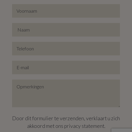
De ligging in de gegeerde parkwijk Den Brandt voegt een
extra dimensie aan toe, met de nabijheid van groene
ruimtes en een aantrekkelijke leefomgeving.
Door dit formulier te verzenden, verklaart u zich
akkoord met ons
privacy statement
.