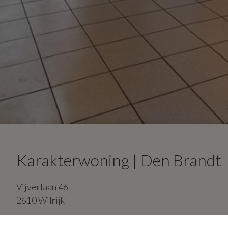
Karakterwoning | Den Brandt
Vijverlaan
46
2610
Wilrijk
4
slaapkamers