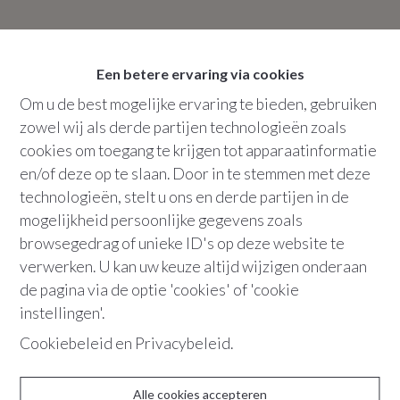
Bew. opp.
:
86 m²
Een betere ervaring via cookies
Om u de best mogelijke ervaring te bieden, gebruiken
zowel wij als derde partijen technologieën zoals
+32 486 36 21 10
cookies om toegang te krijgen tot apparaatinformatie
en/of deze op te slaan. Door in te stemmen met deze
technologieën, stelt u ons en derde partijen in de
"Deze moderne en tijdloos ingerichte
mogelijkheid persoonlijke gegevens zoals
polyvalente ruimte biedt een
browsegedrag of unieke ID's op deze website te
aantrekkelijke en veelzijdige werkplek.
verwerken. U kan uw keuze altijd wijzigen onderaan
Het, biedt de perfecte omgeving voor
de pagina via de optie 'cookies' of 'cookie
een breed scala aan professionele
instellingen'.
activiteiten, of het nu gaat om
Cookiebeleid
en
Privacybeleid
.
kantoorwerk, artistieke creaties of het
uitoefenen van een praktijk. De nadruk
Alle cookies accepteren