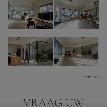
De open plan werkruimte is royaal opgezet en biedt
voldoende ruimte voor diverse activiteiten. De inrichting
is flexibel en kan worden aangepast aan de specifieke
behoeften van de gebruiker. Dit maakt het geschikt voor
kantoorwerk, creatieve projecten en
praktijkactiviteiten.
Achter een glazen wand bevindt zich een aparte ruimte
die ideaal is voor vergaderingen, privégesprekken of
rustige concentratie. Deze ruimte biedt visuele
afscheiding zonder de open sfeer van de werkruimte te
verstoren.
Achteraan is er een aparte keuken aanwezig, eenvoudig
Meer foto's
maar praktisch ingericht. Deze keuken biedt de
mogelijkheid om maaltijden te bereiden, drankjes te
maken. Het draagt bij aan het comfort en de
functionaliteit van de ruimte. D
e
koer aan de achterzijde
VRAAG UW
van het pand biedt een buitenruimte met bergingkast.
Mits wat opfrissing en inrichting kan men hier in de