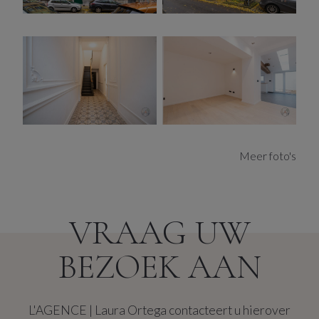
geavanceerde technieken. De afwerking is strak en
tijdloos, met een neutraal kleurenpalet dat de ruimte
zowel functioneel als sfeervol maakt. Dankzij de grote
ramen genieten de appartementen van een overvloed
aan natuurlijk licht, wat de compacte ruimtes vergroot en
een aangenaam woonklimaat creëert. Het gelijkvloers
appartement beschikt bovendien over een stadskoer,
die extra comfort biedt.
Gezien de groeiende vraag naar huurwoningen in deze
Meer foto's
veelbelovende buurt, zijn de verwachte netto
huurprijzen als volgt:
Gelijkvloers: circa 890/maand
Eerste verdieping: circa 780/maand
VRAAG UW
Tweede verdieping: circa 670/maand
Door de volledige renovatie zijn de onderhoudskosten
BEZOEK AAN
minimaal, wat het pand bijzonder geschikt maakt voor
zorgeloze verhuur*. De appartementen zijn voorzien van
aparte meters voor nutsvoorzieningen, wat het beheer
L'AGENCE | Laura Ortega contacteert u hierover
vereenvoudigt en de operationele kosten