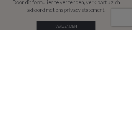
Door dit formulier te verzenden, verklaart u zich
akkoord met ons
privacy statement
.
VERZENDEN
ABOUT
Team
Contact
Recente realisaties
Reviews