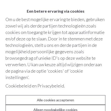
3
slaapkamers
3
badkamers
Een betere ervaring via cookies
Om u de best mogelijke ervaring te bieden, gebruiken
Bew. opp.
:
160 m²
zowel wij als derde partijen technologieën zoals
Grondopp.
:
98 m²
cookies om toegang te krijgen tot apparaatinformatie
en/of deze op te slaan. Door in te stemmen met deze
Terras
technologieën, stelt u ons en derde partijen in de
mogelijkheid persoonlijke gegevens zoals
browsegedrag of unieke ID's op deze website te
verwerken. U kan uw keuze altijd wijzigen onderaan
de pagina via de optie 'cookies' of 'cookie
"Dit gebouw biedt een uitstekende kans
instellingen'.
voor wie zoekt naar een mooi
Cookiebeleid
en
Privacybeleid
.
huurrendement, met volledig
gerenoveerde appartementen in een
Alle cookies accepteren
opkomende wijk die steeds meer vraag
genereert."
Alleen noodzakelijke cookies