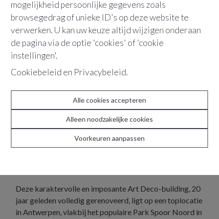
mogelijkheid persoonlijke gegevens zoals
BEZOEK AANVRAGEN
browsegedrag of unieke ID's op deze website te
verwerken. U kan uw keuze altijd wijzigen onderaan
+32 486 36 21 10
de pagina via de optie 'cookies' of 'cookie
instellingen'.
"Antwerpen 2060 staat vandaag op de
Cookiebeleid
en
Privacybeleid
.
tweede hoogste plaats qua
bevolkingsdichtheid van de stad, met
Alle cookies accepteren
andere woorden, een goede
Alleen noodzakelijke cookies
verhuurbaarheid verzekerd."
Voorkeuren aanpassen
Dont wait to buy real estate. Buy real estate and wait.
Deze karaktervolle en imposante Art Deco-building, 20
jaar geleden volledig gerenoveerd, ligt op een toplocatie
in Antwerpen, vlakbij het populaire Park Spoor Noord in