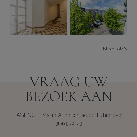
kelderberging en is er een fietsenstalling beschikbaar.
Na een grondige opruim en poetsbeurt wordt deze flat
jouw ideale woon- of verhuurkans in Antwerpen.
Mis deze unieke kans niet om te wonen of te investeren
op een van de meest gewilde locaties in Antwerpen!
Meer foto's
VRAAG UW
BEZOEK AAN
L'AGENCE | Marie-Aline contacteert u hierover
graag terug