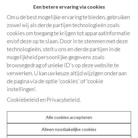
Een betere ervaring via cookies
1
badkamer
Om u de best mogelijke ervaring te bieden, gebruiken
zowel wij als derde partijen technologieën zoals
Bew. opp.
:
33 m²
cookies om toegang te krijgen tot apparaatinformatie
en/of deze op te slaan. Door in te stemmen met deze
technologieën, stelt u ons en derde partijen in de
mogelijkheid persoonlijke gegevens zoals
+32 486 36 21 10
browsegedrag of unieke ID's op deze website te
verwerken. U kan uw keuze altijd wijzigen onderaan
de pagina via de optie 'cookies' of 'cookie
"Of je nu op zoek bent naar een slimme
instellingen'.
belegging, een pied-à-terre in de stad of
Cookiebeleid
en
Privacybeleid
.
een comfortabele verblijfplaats voor een
student, deze studio biedt tal van
mogelijkheden."
Alle cookies accepteren
Alleen noodzakelijke cookies
Deze studio bevindt zich in de hippe Theaterbuurt, aan