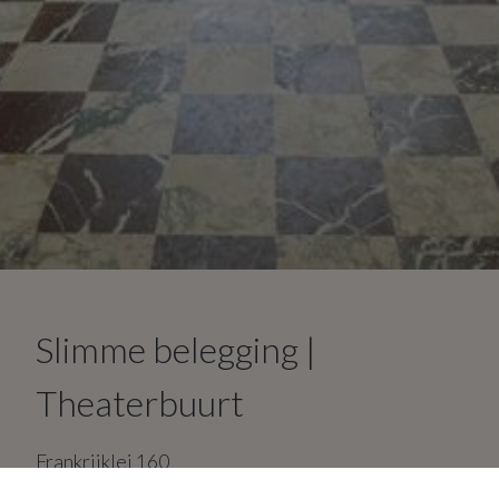
Slimme belegging |
Theaterbuurt
Frankrijklei
160
2000
Antwerpen