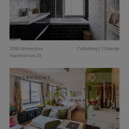
2000
Antwerpen
Cadix living | 't Eilandje
Napelsstraat
25
VERKOCHT