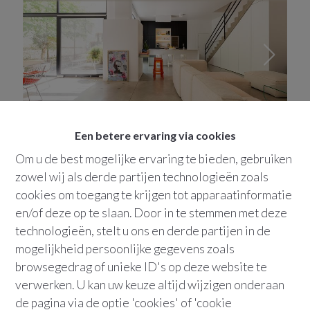
Een betere ervaring via cookies
2018
Antwerpen
Loft living | Antwerpen 't Zuid
Om u de best mogelijke ervaring te bieden, gebruiken
Paleisstraat
120
zowel wij als derde partijen technologieën zoals
cookies om toegang te krijgen tot apparaatinformatie
en/of deze op te slaan. Door in te stemmen met deze
VERKOCHT
technologieën, stelt u ons en derde partijen in de
mogelijkheid persoonlijke gegevens zoals
browsegedrag of unieke ID's op deze website te
verwerken. U kan uw keuze altijd wijzigen onderaan
de pagina via de optie 'cookies' of 'cookie