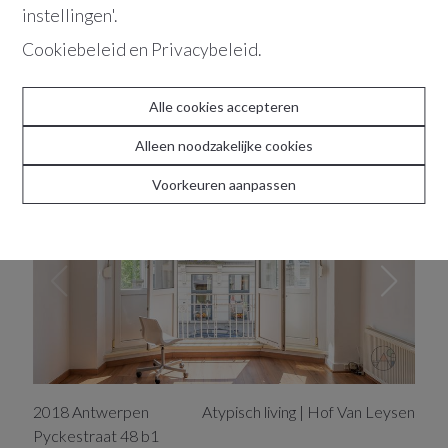
instellingen'.
Cookiebeleid
en
Privacybeleid
.
2018
Antwerpen
Alle cookies accepteren
Karaktervol appartement | Markgravewijk
Alleen noodzakelijke cookies
Voorkeuren aanpassen
VERKOCHT
2018
Antwerpen
Atypisch living | Hof Van Leysen
Pyckestraat
48 b1