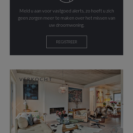
Meld u aan voor vastgoed alerts, zo hoeft u zich
geen zorgen meer te maken over het missen van
uw droomwoning.
REGISTREER
VERKOCHT