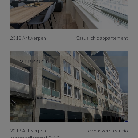
2018
Antwerpen
Casual chic appartement
VERKOCHT
2018
Antwerpen
Te renoveren studio
Montebellostraat
2-4
G