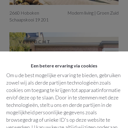
2660
Hoboken
Modern living | Groen Zuid
Schaapskooi
19
201
VERKOCHT
Een betere ervaring via cookies
Om u de best mogelijke ervaring te bieden, gebruiken
zowel wij als derde partijen technologieën zoals
cookies om toegang te krijgen tot apparaatinformatie
en/of deze op te slaan. Door in te stemmen met deze
technologieën, stelt u ons en derde partijen in de
2660
Hoboken
Knap appartement
mogelijkheid persoonlijke gegevens zoals
Leopoldlei
116
browsegedrag of unieke ID's op deze website te
verwerken. U kan uw keuze altijd wijzigen onderaan