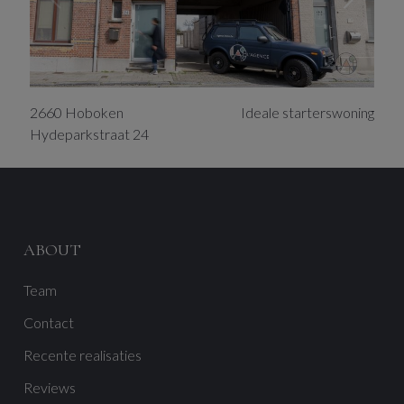
2660
Hoboken
Ideale starterswoning
Hydeparkstraat
24
ABOUT
Team
Contact
Recente realisaties
Reviews