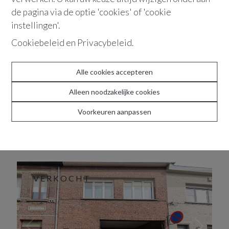
de pagina via de optie 'cookies' of 'cookie
VERKOCHT
instellingen'.
Cookiebeleid
en
Privacybeleid
.
Alle cookies accepteren
Alleen noodzakelijke cookies
Voorkeuren aanpassen
2660
Hoboken
Lichtrijke loft
Dokter van Raesstraat
28-30
VERKOCHT