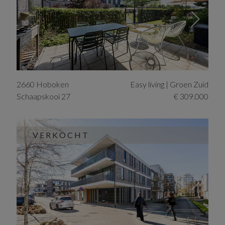
2660
Hoboken
Easy living | Groen Zuid
Schaapskooi
27
€ 309.000
VERKOCHT