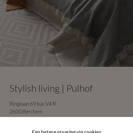
Stylish living | Pulhof
Ringlaan
69
bus V4 R
2600
Berchem
3
slaapkamers
2
badkamers
Een betere ervaring via cookies