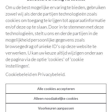
Om u de best mogelijke ervaring te bieden, gebruiken
Bew. opp.
:
107 m²
zowel wij als derde partijen technologieën zoals
cookies om toegang te krijgen tot apparaatinformatie
Terras
en/of deze op te slaan. Door in te stemmen met deze
technologieën, stelt u ons en derde partijen in de
mogelijkheid persoonlijke gegevens zoals
+32 486 36 21 10
browsegedrag of unieke ID's op deze website te
verwerken. U kan uw keuze altijd wijzigen onderaan
de pagina via de optie 'cookies' of 'cookie
"Stylish gerenoveerd
instellingen'.
drieslaapkamerappartement gelegen te
Cookiebeleid
en
Privacybeleid
.
Oosterveld."
Alle cookies accepteren
Ingetogen luxe en zalig comfort in kwalitatief
gerenoveerd appartement te Oosterveld-Pulhof.
Alleen noodzakelijke cookies
Voorkeuren aanpassen
Het open ruimtegevoel, de zachte kleuren, warme