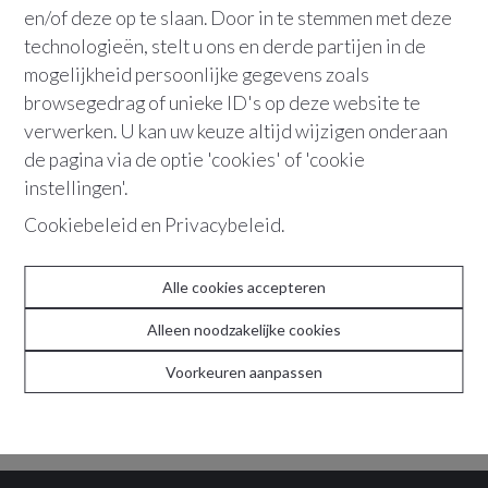
en/of deze op te slaan. Door in te stemmen met deze
technologieën, stelt u ons en derde partijen in de
2018
Antwerpen
Warehouse in de stad
mogelijkheid persoonlijke gegevens zoals
Solvynsstraat
70
GLVL
browsegedrag of unieke ID's op deze website te
verwerken. U kan uw keuze altijd wijzigen onderaan
de pagina via de optie 'cookies' of 'cookie
VERKOCHT
instellingen'.
Cookiebeleid
en
Privacybeleid
.
Alle cookies accepteren
Alleen noodzakelijke cookies
Voorkeuren aanpassen
2020
Antwerpen
Giga loftwoning met ateliers
Schijfstraat
34