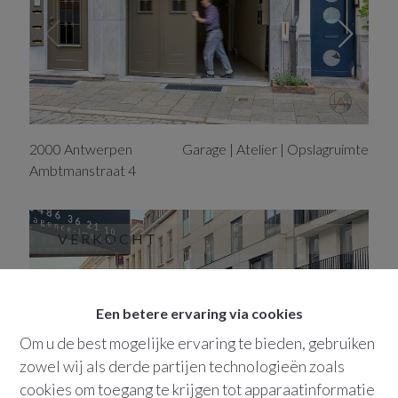
2000
Antwerpen
Garage | Atelier | Opslagruimte
Ambtmanstraat
4
VERKOCHT
Een betere ervaring via cookies
Om u de best mogelijke ervaring te bieden, gebruiken
zowel wij als derde partijen technologieën zoals
cookies om toegang te krijgen tot apparaatinformatie