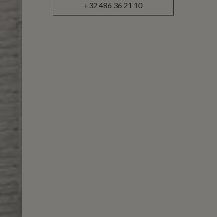
+32 486 36 21 10