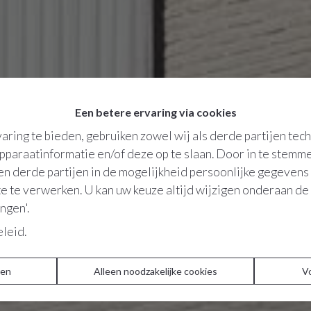
Een betere ervaring via cookies
aring te bieden, gebruiken zowel wij als derde partijen tec
apparaatinformatie en/of deze op te slaan. Door in te stem
 en derde partijen in de mogelijkheid persoonlijke gegeven
e te verwerken. U kan uw keuze altijd wijzigen onderaan de 
ingen'.
eleid
.
ren
Alleen noodzakelijke cookies
V