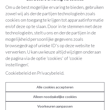
Om u de best mogelijke ervaring te bieden, gebruiken
Bew. opp.
:
108 m²
zowel wij als derde partijen technologieën zoals
cookies om toegang te krijgen tot apparaatinformatie
Terras
en/of deze op te slaan. Door in te stemmen met deze
technologieën, stelt u ons en derde partijen in de
mogelijkheid persoonlijke gegevens zoals
+32 486 36 21 10
browsegedrag of unieke ID's op deze website te
verwerken. U kan uw keuze altijd wijzigen onderaan
de pagina via de optie 'cookies' of 'cookie
"Een strakke eenvoudige esthetiek en een
instellingen'.
neutraal palet leggen de nadruk op
Cookiebeleid
en
Privacybeleid
.
volume en licht."
Alle cookies accepteren
Dit lichte, kwaliteitsvol gerenoveerde
tweeslaapkamerappartement met terras bevindt zich
Alleen noodzakelijke cookies
op de volledige eerste verdieping van een kleinschalig en
Voorkeuren aanpassen
karaktervol gebouw in de übergezellige Leopoldlei. De