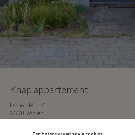
Knap appartement
Leopoldlei
116
2660
Hoboken
2
slaapkamers
1
badkamer
Een betere ervaring via cookies