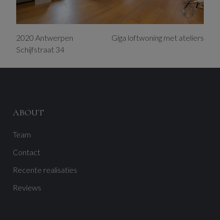
2020
Antwerpen
Giga loftwoning met ateliers
Schijfstraat
34
ABOUT
Team
Contact
Recente realisaties
Reviews