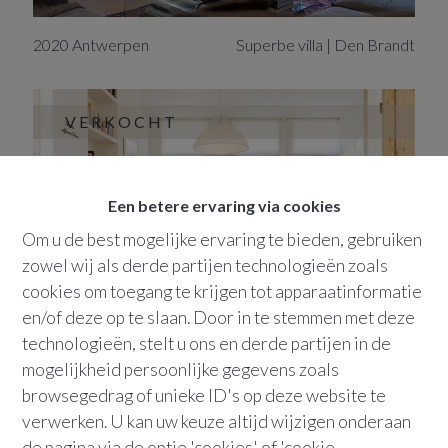
2020
Antwerpen
Superbe villa | Den Brandt
VERKOCHT
Een betere ervaring via cookies
Om u de best mogelijke ervaring te bieden, gebruiken
zowel wij als derde partijen technologieën zoals
cookies om toegang te krijgen tot apparaatinformatie
en/of deze op te slaan. Door in te stemmen met deze
technologieën, stelt u ons en derde partijen in de
2018
Antwerpen
Cosy living | Den Bell
mogelijkheid persoonlijke gegevens zoals
Diercxsensstraat
61
browsegedrag of unieke ID's op deze website te
verwerken. U kan uw keuze altijd wijzigen onderaan
de pagina via de optie 'cookies' of 'cookie
VERKOCHT