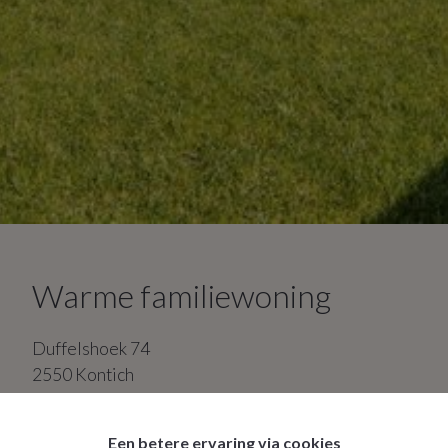
Warme familiewoning
Duffelshoek
74
2550
Kontich
4
slaapkamers
1
badkamer
Een betere ervaring via cookies