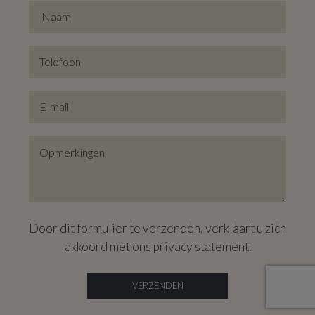
In deze warme atmosfeer met strak en eigentijds
interieur voelt iedereen zich onmiddellijk thuis. Rust
verzekerd gezien de woning gelegen is in het
doodlopende gedeelte van Duffelshoek.
Door dit formulier te verzenden, verklaart u zich
akkoord met ons
privacy statement
.
VERZENDEN