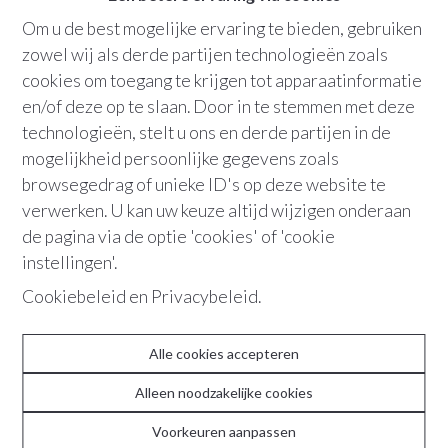
Om u de best mogelijke ervaring te bieden, gebruiken
Bew. opp.
:
150 m²
zowel wij als derde partijen technologieën zoals
Grondopp.
:
696 m²
cookies om toegang te krijgen tot apparaatinformatie
en/of deze op te slaan. Door in te stemmen met deze
Garage
parking
terras
tuin
technologieën, stelt u ons en derde partijen in de
mogelijkheid persoonlijke gegevens zoals
browsegedrag of unieke ID's op deze website te
+32 486 36 21 10
verwerken. U kan uw keuze altijd wijzigen onderaan
de pagina via de optie 'cookies' of 'cookie
instellingen'.
Hedendaagse woning in groene, rustige
Cookiebeleid
en
Privacybeleid
.
setting te Kontich.
Alle cookies accepteren
In deze rustige, groene woonwijk te Kontich bevindt zich
deze comfy familiewoning. Vroeger een onderdeel van
Alleen noodzakelijke cookies
een landelijke hoeve, vandaag een hedendaagse en
Voorkeuren aanpassen
moderne woning met cosy flow en aangename