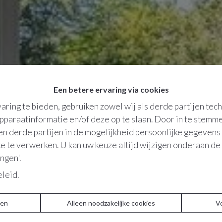
Een betere ervaring via cookies
aring te bieden, gebruiken zowel wij als derde partijen tec
apparaatinformatie en/of deze op te slaan. Door in te stem
 en derde partijen in de mogelijkheid persoonlijke gegeven
e te verwerken. U kan uw keuze altijd wijzigen onderaan de 
ingen'.
eleid
.
ren
Alleen noodzakelijke cookies
V