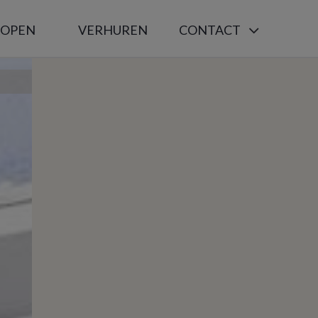
KOPEN
VERHUREN
CONTACT