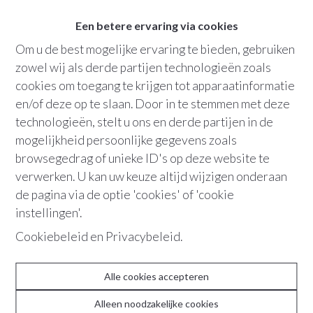
3
badkamers
Een betere ervaring via cookies
Om u de best mogelijke ervaring te bieden, gebruiken
Bew. opp.
:
364 m²
zowel wij als derde partijen technologieën zoals
Grondopp.
:
1234 m²
cookies om toegang te krijgen tot apparaatinformatie
en/of deze op te slaan. Door in te stemmen met deze
Parking
terras
tuin
technologieën, stelt u ons en derde partijen in de
mogelijkheid persoonlijke gegevens zoals
+32 486 36 21 10
browsegedrag of unieke ID's op deze website te
verwerken. U kan uw keuze altijd wijzigen onderaan
de pagina via de optie 'cookies' of 'cookie
instellingen'.
"Eeuwenoude bomen en riante
raampartijen maken van deze
Cookiebeleid
en
Privacybeleid
.
koppelvilla een subliem kunstwerk,
waarin licht, erfgoed en seizoenen elkaar
Alle cookies accepteren
telkens opnieuw tot leven wekken.”
Alleen noodzakelijke cookies