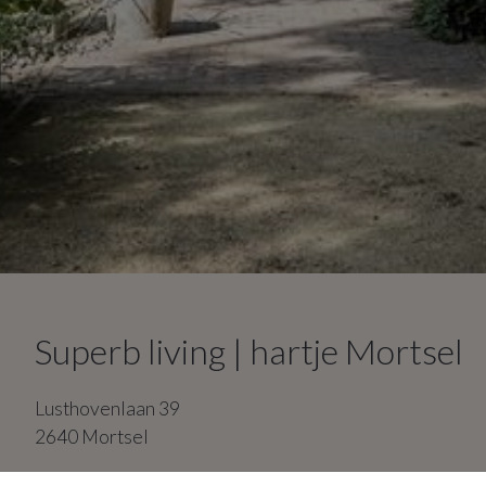
Superb living | hartje Mortsel
Lusthovenlaan
39
2640
Mortsel
4
slaapkamers