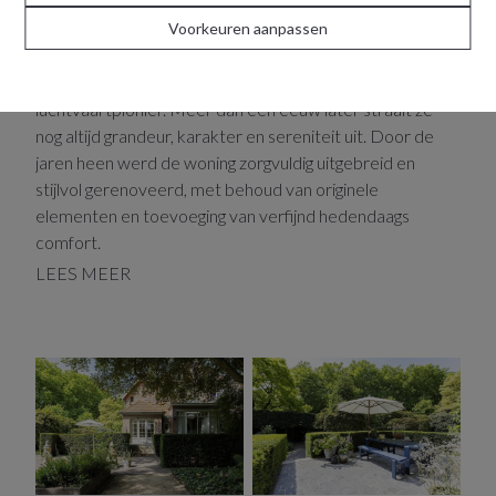
Sommige huizen vertellen meer dan een verhaal. Deze
Voorkeuren aanpassen
uitzonderlijke koppelvilla werd in 1913 gebouwd in
opdracht van Edmond Thieffry, de Belgische
luchtvaartpionier. Meer dan een eeuw later straalt ze
nog altijd grandeur, karakter en sereniteit uit. Door de
jaren heen werd de woning zorgvuldig uitgebreid en
stijlvol gerenoveerd, met behoud van originele
elementen en toevoeging van verfijnd hedendaags
comfort.
LEES MEER
Genesteld op een zeldzaam perceel van 1.234 m²
midden in Mortsel, vormt dit eigendom een oase van rust
en privacy. Uniek in zijn soort.
Licht, ruimte en verfijning
Achter de statige gevel ontvouwt zich een leefwereld
van elegantie. Hoge plafonds, royale volumes en grote
raampartijen brengen de natuur naar binnen. Originele