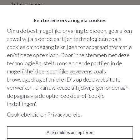
4
slaapkamers
2
badkamers
Een betere ervaring via cookies
Bew. opp.
:
258 m²
Om u de best mogelijke ervaring te bieden, gebruiken
Grondopp.
:
129 m²
zowel wij als derde partijen technologieën zoals
cookies om toegang te krijgen tot apparaatinformatie
Terras
tuin
en/of deze op te slaan. Door in te stemmen met deze
technologieën, stelt u ons en derde partijen in de
mogelijkheid persoonlijke gegevens zoals
+32 486 36 21 10
browsegedrag of unieke ID's op deze website te
verwerken. U kan uw keuze altijd wijzigen onderaan
de pagina via de optie 'cookies' of 'cookie
"Stilte achter de gevel, licht in elke
instellingen'.
ruimte. deze statige stadswoning met
Cookiebeleid
en
Privacybeleid
.
haar hoge plafonds, elegante enfilade,
trapzaal met lichtkoepel en warme
Alle cookies accepteren
planchévloeren vormt een tijdloze