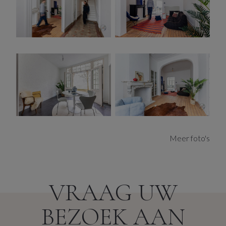
De grote raampartijen en dubbele deuren naar de tuin
brengen het daglicht diep in huis en verbinden de
leefruimtes met de ommuurde tuin en het terras. De
zuidwestoriëntatie, het zicht op de bomen van de
achterliggende berm en de karaktervolle voormalige
potloodfabriek zorgen voor een bijzonder rustige en
aangename sfeer, onverwacht midden in de stad.
De keukenopstelling is vandaag reeds duidelijk
gedefinieerd en afgewerkt met een stijlvolle tegelvloer
die perfect aansluit bij de architectuur en de ziel van de
Meer foto's
woning. Alle aansluitingen zijn aanwezig. Met de juiste
invulling en een doordacht budget vormt deze ruimte
moeiteloos het kloppend hart van het huis: van strak en
hedendaags tot warm en nostalgisch. Elke woonstijl komt
VRAAG UW
hier volledig tot zijn recht.
BEZOEK AAN
De trapzaal vormt het middelpunt van de woning en leidt
naar de bovenverdiepingen. Dankzij de grote lichtkoepel