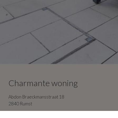
Charmante woning
Abdon Braeckmansstraat
18
2840
Rumst
4
slaapkamers