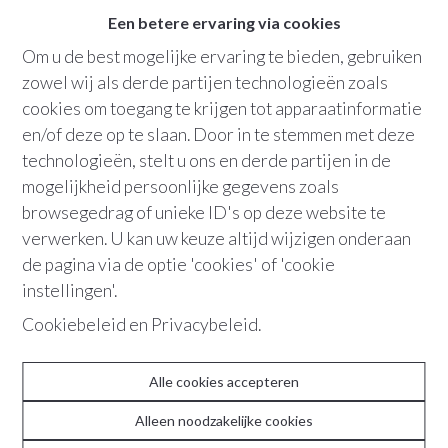
2
badkamers
Een betere ervaring via cookies
Om u de best mogelijke ervaring te bieden, gebruiken
Bew. opp.
:
156 m²
zowel wij als derde partijen technologieën zoals
Grondopp.
:
198 m²
cookies om toegang te krijgen tot apparaatinformatie
en/of deze op te slaan. Door in te stemmen met deze
Terras
tuin
technologieën, stelt u ons en derde partijen in de
mogelijkheid persoonlijke gegevens zoals
browsegedrag of unieke ID's op deze website te
+32 486 36 21 10
verwerken. U kan uw keuze altijd wijzigen onderaan
de pagina via de optie 'cookies' of 'cookie
instellingen'.
In deze hartverwarmende familiestek
Cookiebeleid
en
Privacybeleid
.
geniet je binnenshuis van alle comfort en
buitenhuis van de kindvriendelijke
omgeving dichtbij water en natuur.
Alle cookies accepteren
Alleen noodzakelijke cookies
Dit comfy-charmante thuis voldoet aan alle