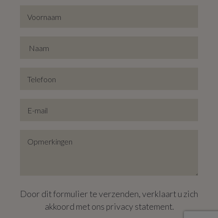
loopafstand. Als toemaat zorgen de eigenaars vóór de
aankoop voor isolatie van voor- en achtergevel en
nieuwe bepleistering.
Door dit formulier te verzenden, verklaart u zich
akkoord met ons
privacy statement
.