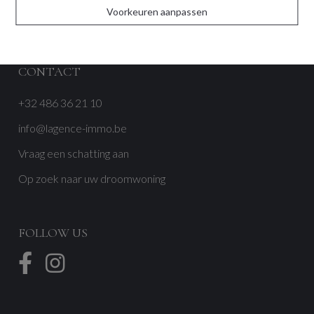
Voorkeuren aanpassen
Reviews
CONTACT
+32 486 36 21 10
info@lagence-immo.be
Vraag een schatting aan
Op zoek naar uw droomwoning
FOLLOW US