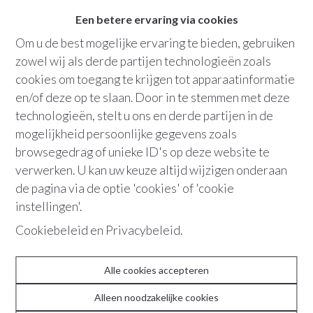
Een betere ervaring via cookies
Om u de best mogelijke ervaring te bieden, gebruiken
zowel wij als derde partijen technologieën zoals
cookies om toegang te krijgen tot apparaatinformatie
en/of deze op te slaan. Door in te stemmen met deze
technologieën, stelt u ons en derde partijen in de
2018
Antwerpen
mogelijkheid persoonlijke gegevens zoals
Karaktervolle studentenstudio | Harmonie
browsegedrag of unieke ID's op deze website te
verwerken. U kan uw keuze altijd wijzigen onderaan
de pagina via de optie 'cookies' of 'cookie
instellingen'.
ABOUT
Cookiebeleid
en
Privacybeleid
.
Team
Alle cookies accepteren
Contact
Alleen noodzakelijke cookies
Recente realisaties