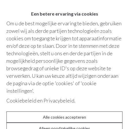
2610
Wilrijk
Een betere ervaring via cookies
2
slaapkamers
1
badkamer
Om u de best mogelijke ervaring te bieden, gebruiken
zowel wij als derde partijen technologieën zoals
Bew. opp.
:
102 m²
cookies om toegang te krijgen tot apparaatinformatie
en/of deze op te slaan. Door in te stemmen met deze
Terras
technologieën, stelt u ons en derde partijen in de
mogelijkheid persoonlijke gegevens zoals
browsegedrag of unieke ID's op deze website te
+32 486 36 21 10
verwerken. U kan uw keuze altijd wijzigen onderaan
de pagina via de optie 'cookies' of 'cookie
instellingen'.
“Hoge plafonds met moulures en
Cookiebeleid
en
Privacybeleid
.
authentiek mozaïekparket alom
contrasteren én matchen subliem met de
Alle cookies accepteren
shiny hedendaagse elementen van de
Alleen noodzakelijke cookies