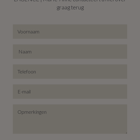
graag terug
Hij grenst aan de smaakvolle badkamer met zijn strakke
wanden in glasmozaïek, functionele handdoekdroger,
lavabomeubel en royaal ligbad met glazen douchewand.
Een pluspunt is het aparte, hypermoderne toilet in de hal,
waardoor je een privéruimte als badkamer niet met
gasten hoeft te delen.
Dit appartement met z’n gulle oppervlakte en
karaktervolle elementen omhelst ieder interieur en
garandeert optimaal wooncomfort dankzij slimme
renovatie.
Een samenspel van licht, luxe en authenticiteit met als
achtergrond de levendige metropool. Een welkome
vondst in een fancy buurt!
De Ringlaan met z’n weelderige bladgroen is en blijft een
ideale residentiële ader met plenty troeven.