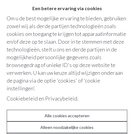
Een betere ervaring via cookies
1
slaapkamer
Om u de best mogelijke ervaring te bieden, gebruiken
1
badkamer
zowel wij als derde partijen technologieën zoals
cookies om toegang te krijgen tot apparaatinformatie
Bew. opp.
:
100 m²
en/of deze op te slaan. Door in te stemmen met deze
technologieën, stelt u ons en derde partijen in de
Parking
mogelijkheid persoonlijke gegevens zoals
browsegedrag of unieke ID's op deze website te
verwerken. U kan uw keuze altijd wijzigen onderaan
de pagina via de optie 'cookies' of 'cookie
instellingen'.
"Met het mooie uitzicht, de gunstige
Cookiebeleid
en
Privacybeleid
.
ligging en de mogelijkheid tot renovatie,
kan dit appartement de ideale plek zijn
Alle cookies accepteren
om jouw woondromen te realiseren."
Alleen noodzakelijke cookies