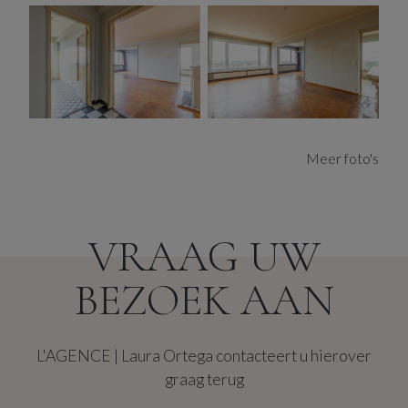
Via de nachthal komen we terecht in de badkamer met
ligbad en unieke zwart-witte tegelvloer, wat een vleugje
karakter toevoegt aan de ruimte. Er is ook een apart
toilet.
Een van de hoogtepunten van dit appartement is het
adembenemende uitzicht. Vanaf de 13e verdieping kun
Meer foto's
je vanuit alle vertrekken genieten van panoramische
vergezichten over Antwerpen.
De mogelijkheid tot aankoop van een eigen openlucht
parkeerplaats VP 18.500€ bij het gebouw maakt dit
VRAAG UW
aanbod nog aantrekkelijker. Het biedt niet alleen
comfort en gemak waardoor je je geen zorgen hoeft te
BEZOEK AAN
maken over het vinden van een plek voor je auto.
Dit appartement heeft daarenboven een prima EPC-
score B en beschikt over een praktische kelder berging.
L'AGENCE | Laura Ortega contacteert u hierover
graag terug
Een geweldige kans voor wie op zoek is naar een project
om een unieke en persoonlijke leefruimte te creëren.