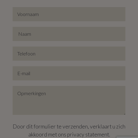
Dit charmante appartement op de 13e verdieping biedt
een geweldige kans voor een renovatieproject met een
schitterend uitzicht en een uitstekende locatie.
Door dit formulier te verzenden, verklaart u zich
akkoord met ons
privacy statement
.