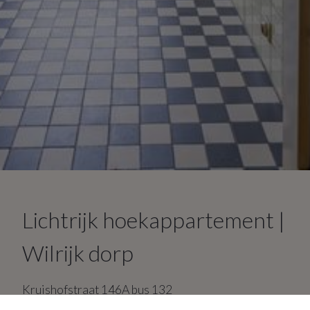
Lichtrijk hoekappartement |
Wilrijk dorp
Kruishofstraat
146A
bus 132
2610
Wilrijk