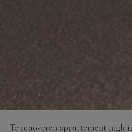
Te renoveren appartement high in